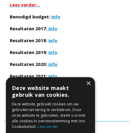
Lees verder...
Benodigd budget:
info
Resultaten 2017:
info
Resultaten 2018:
info
Resultaten 2019:
info
Resultaten 2020:
info
Resultaten 2021:
info
×
Deze website maakt
Resultaten 2022:
info
gebruik van cookies.
Resultaten 2024:
info
Deze website gebruikt cookies om uw
gebruikerservaring te verbeteren. Door
Resultaten 2025:
info
onze website te gebruiken, stemt u in met
alle cookies in overeenstemming met ons
Cookiebeleid.
Lees verder