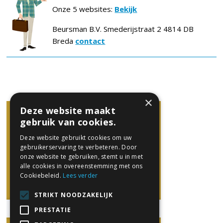
Onze 5 websites:
Bekijk
Beursman B.V. Smederijstraat 2 4814 DB
Breda
contact
×
Deze website maakt
gebruik van cookies.
Deze website gebruikt cookies om uw
gebruikerservaring te verbeteren. Door
onze website te gebruiken, stemt u in met
alle cookies in overeenstemming met ons
Cookiebeleid.
Lees verder
STRIKT NOODZAKELIJK
PRESTATIE