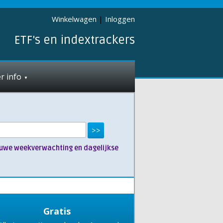
Winkelwagen
|
Inloggen
ETF's en indextrackers
r info
nieuwe weekverwachting en dagelijkse
Gratis