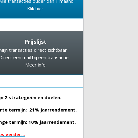
Alle transacties ouder dan 1 maand
Klik hier
Prijslijst
Mijn transacties direct zichtbaar
Direct een mail bij een transactie
Meer info
jn 2 strategieën en doelen:
rte termijn: 21% jaarrendement.
nge termijn: 10% jaarrendement.
es verder...