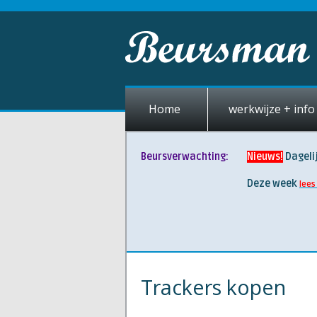
Home
werkwijze + info 
Beursverwachting:
Nieuws!
Dageli
Deze week
lees
Trackers kopen