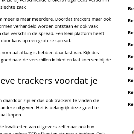
 slechte zaak.
Be
orm meer is maar meerdere. Doordat trackers maar ook
Re
tformen verhandeld worden ontstaan er ook vaak
Re
n dus verschil in de spread. Een klein platform heeft
rdoor kans op een grotere spread.
Re
ormaal al laag is hebben daar last van. Kijk dus
Re
goed naar de verschillen in bied en laat koersen bij de
Re
ieve trackers voordat je
Re
Re
en daardoor zijn er dus ook trackers te vinden die
Re
 andere uitgever. Het is belangrijk deze goed te
gaat kopen.
 de kwaliteiten van uitgevers zelf maar ook hun
n een andere TER of kosten structuur hebben. Ook