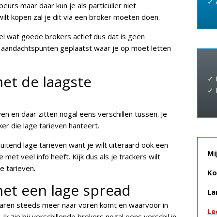
✓ 
urs maar daar kun je als particulier niet
wilt kopen zal je dit via een broker moeten doen.
el wat goede brokers actief dus dat is geen
 aandachtspunten geplaatst waar je op moet letten
et de laagste
✓ 
✓ 
ven en daar zitten nogal eens verschillen tussen. Je
er die lage tarieven hanteert.
luitend lage tarieven want je wilt uiteraard ook een
Mi
et veel info heeft. Kijk dus als je trackers wilt
e tarieven.
Ko
et een lage spread
La
 jaren steeds meer naar voren komt en waarvoor in
Le
 Ik zie bij verschillende brokers nogal eens verschil in