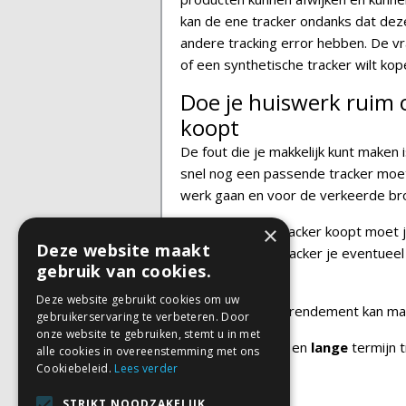
kan de ene tracker ondanks dat de
andere tracking error hebben. De vra
of een synthetische tracker wilt kop
Doe je huiswerk ruim o
koopt
De fout die je makkelijk kunt maken 
snel nog een passende tracker moet
werk gaan en voor de verkeerde brok
×
Voordat je een tracker koopt moet 
Deze website maakt
gemaakt welke tracker je eventueel
gebruik van cookies.
voordoen.
Deze website gebruikt cookies om uw
Hoe ik
+21%
jaarrendement kan ma
gebruikerservaring te verbeteren. Door
onze website te gebruiken, stemt u in met
Bekijk mijn
korte
en
lange
termijn t
alle cookies in overeenstemming met ons
Cookiebeleid.
Lees verder
STRIKT NOODZAKELIJK