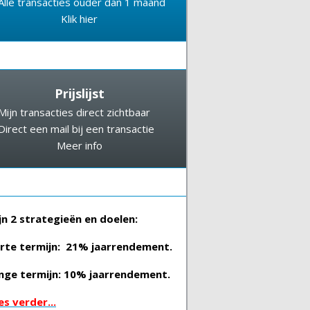
Alle transacties ouder dan 1 maand
Klik hier
Prijslijst
Mijn transacties direct zichtbaar
Direct een mail bij een transactie
Meer info
jn 2 strategieën en doelen:
rte termijn: 21% jaarrendement.
nge termijn: 10% jaarrendement.
es verder...