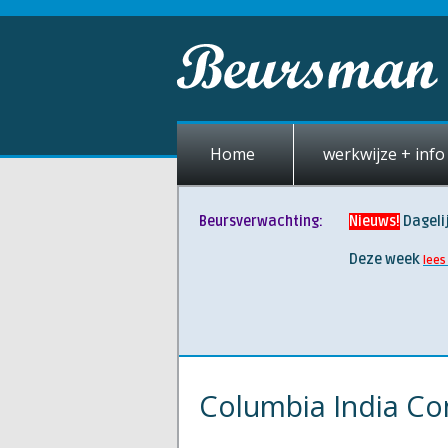
Home
werkwijze + info 
Beursverwachting:
Nieuws!
Dageli
Deze week
lees
Columbia India C