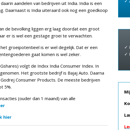
✓ 
rin aandelen van bedrijven uit India. India is een
g. Daarnaast is India uiteraard ook nog een goedkoop
an de bevolking liggen erg laag doordat een groot
aar er is wel een gestage groei te verwachten.
✓ 
et groeipotentieel is er wel degelijk. Dat er een
✓ 
entengoederen gaat komen is wel zeker.
shares) volgt de Indxx India Consumer Index. In
pgenomen. Het grootste bedrijf is Bajaj Auto. Daarna
Godrej Consumer Products. De meeste bedrijven
ot 5%.
Mi
ansacties (ouder dan 1 maand) van alle
Ko
ier
La
k hier
Le