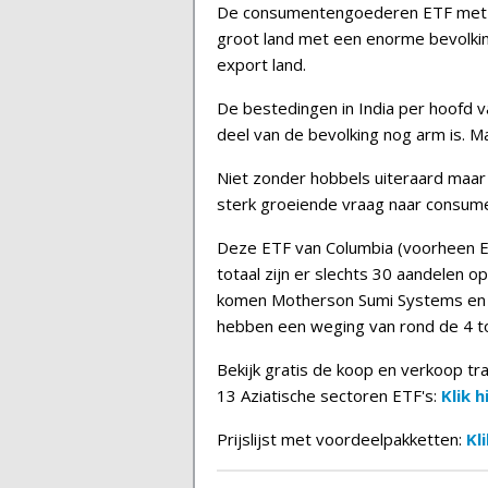
De consumentengoederen ETF met daa
groot land met een enorme bevolkin
export land.
De bestedingen in India per hoofd v
deel van de bevolking nog arm is. M
Niet zonder hobbels uiteraard maar h
sterk groeiende vraag naar consum
Deze ETF van Columbia (voorheen EG
totaal zijn er slechts 30 aandelen o
komen Motherson Sumi Systems en 
hebben een weging van rond de 4 t
Bekijk gratis de koop en verkoop tr
13 Aziatische sectoren ETF's:
Klik h
Prijslijst met voordeelpakketten:
Kli