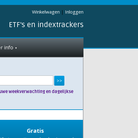
Winkelwagen
|
Inloggen
ETF's en indextrackers
r info
nieuwe weekverwachting en dagelijkse
Gratis