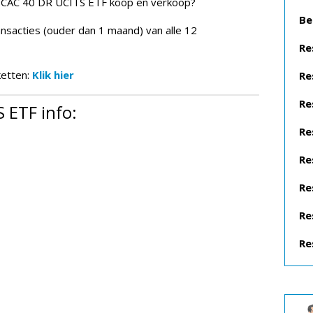
r CAC 40 DR UCITS ETF koop en verkoop?
Be
ansacties (ouder dan 1 maand) van alle 12
Re
ketten:
Klik hier
Re
Re
 ETF info:
Re
Re
Re
Re
Re