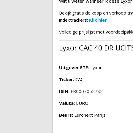
Wilt u weten wanneer ik deze Lyxo
Bekijk gratis de koop en verkoop tr
indextrackers:
Klik hier
Volledige prijslijst met voordeelpak
Lyxor CAC 40 DR UCITS
Uitgever ETF:
Lyxor
Ticker:
CAC
ISIN:
FR0007052782
Valuta:
EURO
Beurs:
Euronext Parijs