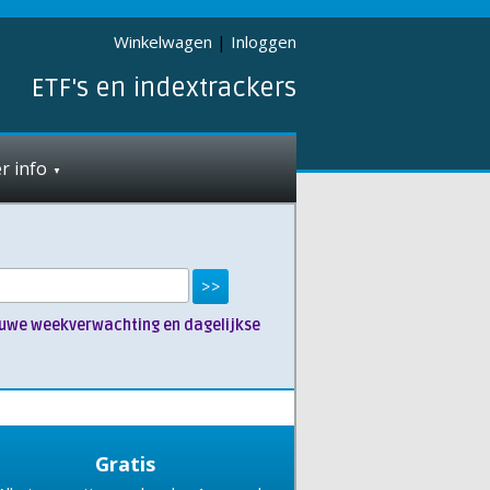
Winkelwagen
|
Inloggen
ETF's en indextrackers
r info
nieuwe weekverwachting en dagelijkse
Gratis