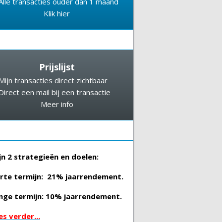
Alle transacties ouder dan 1 maand
Klik hier
Prijslijst
Mijn transacties direct zichtbaar
Direct een mail bij een transactie
Meer info
jn 2 strategieën en doelen:
rte termijn: 21% jaarrendement.
nge termijn: 10% jaarrendement.
es verder...