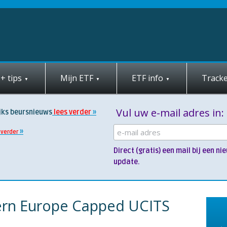
+ tips
Mijn ETF
ETF info
Tracke
Vul uw e-mail adres in:
jks beursnieuws
lees verder
 verder
Direct (gratis) een mail bij een 
update.
ern Europe Capped UCITS