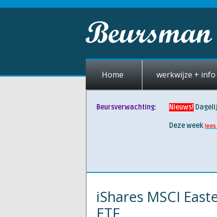
Home
werkwijze + info 
Beursverwachting:
Nieuws!
Dageli
Deze week
lees
iShares MSCI East
ETF