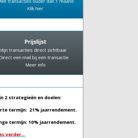
Alle transacties ouder dan 1 maand
Klik hier
Prijslijst
Mijn transacties direct zichtbaar
Direct een mail bij een transactie
Meer info
jn 2 strategieën en doelen:
rte termijn: 21% jaarrendement.
nge termijn: 10% jaarrendement.
es verder...