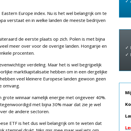
✓ 
Eastern Europe index. Nu is het wel belangrijk om te
opa verstaat en in welke landen de meeste bedrijven
eraard de eerste plaats op zich. Polen is met bijna
 veel meer over voor de overige landen. Hongarije en
✓ 
enkele procenten.
✓ 
venwichtige verdeling. Maar het is wel begrijpelijk
rlijke marktkapitalisatie hebben om in een dergelijke
hebben veel kleinere Europese landen gewoon geen
de omvang.
Mi
n grote winnaar namelijk energie met ongeveer 40%.
Ko
ertegenwoordigd met bijna 30% maar dat zie je wel
over de andere sectoren.
La
se ETF is het dus wel belangrijk om te weten dat
Le
ijk stempel drukt. Niks mis mee maar wel iets om