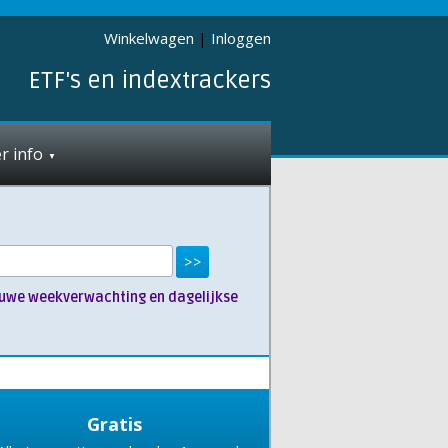
Winkelwagen
|
Inloggen
ETF's en indextrackers
r info
nieuwe weekverwachting en dagelijkse
Gratis