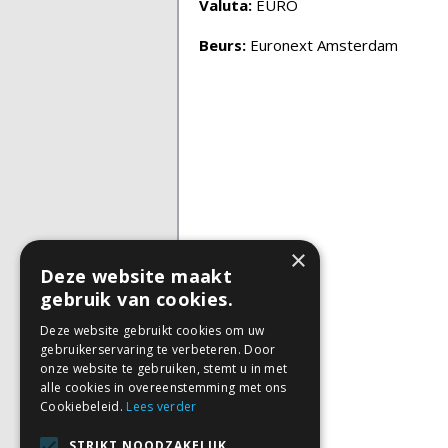
Valuta:
EURO
Beurs:
Euronext Amsterdam
×
Deze website maakt
gebruik van cookies.
Deze website gebruikt cookies om uw
gebruikerservaring te verbeteren. Door
onze website te gebruiken, stemt u in met
alle cookies in overeenstemming met ons
Cookiebeleid.
Lees verder
STRIKT NOODZAKELIJK