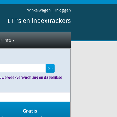
Winkelwagen
|
Inloggen
ETF's en indextrackers
r info
nieuwe weekverwachting en dagelijkse
Gratis