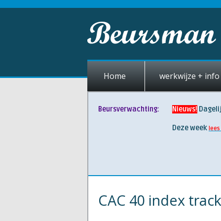
Home
werkwijze + info 
Beursverwachting:
Nieuws!
Dageli
Deze week
lees
CAC 40 index trac