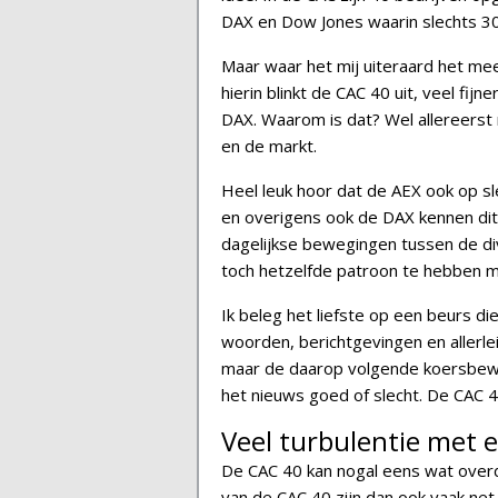
DAX en Dow Jones waarin slechts 30
Maar waar het mij uiteraard het mee
hierin blinkt de CAC 40 uit, veel fi
DAX. Waarom is dat? Wel allereerst 
en de markt.
Heel leuk hoor dat de AEX ook op sl
en overigens ook de DAX kennen dit
dagelijkse bewegingen tussen de di
toch hetzelfde patroon te hebben ma
Ik beleg het liefste op een beurs d
woorden, berichtgevingen en allerl
maar de daarop volgende koersbeweg
het nieuws goed of slecht. De CAC 
Veel turbulentie met 
De CAC 40 kan nogal eens wat overd
van de CAC 40 zijn dan ook vaak net