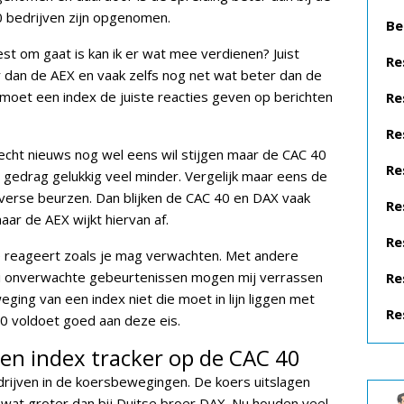
 bedrijven zijn opgenomen.
Be
st om gaat is kan ik er wat mee verdienen? Juist
Re
jner dan de AEX en vaak zelfs nog net wat beter dan de
moet een index de juiste reacties geven op berichten
Re
Re
echt nieuws nog wel eens wil stijgen maar de CAC 40
Re
 gedrag gelukkig veel minder. Vergelijk maar eens de
verse beurzen. Dan blijken de CAC 40 en DAX vaak
Re
ar de AEX wijkt hiervan af.
Re
ie reageert zoals je mag verwachten. Met andere
ei onverwachte gebeurtenissen mogen mij verrassen
Re
ing van een index niet die moet in lijn liggen met
Re
40 voldoet goed aan deze eis.
een index tracker op de CAC 40
rijven in de koersbewegingen. De koers uitslagen
 wat groter dan bij Duitse broer DAX. Nu houden veel