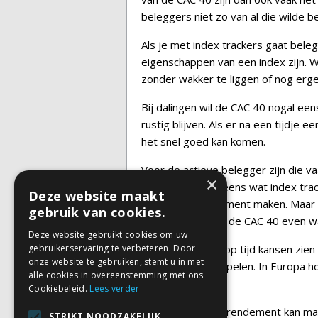
beleggers niet zo van al die wilde 
Als je met index trackers gaat bel
eigenschappen van een index zijn. 
zonder wakker te liggen of nog erge
Bij dalingen wil de CAC 40 nogal ee
rustig blijven. Als er na een tijdje 
het snel goed kan komen.
Voor de actieve belegger zijn die v
×
met korting nog eens wat index trac
Deze website maakt
al snel wat rendement maken. Maar a
gebruik van cookies.
want ook dan kan de CAC 40 even w
Deze website gebruikt cookies om uw
gebruikerservaring te verbeteren. Door
Rustig blijven en op tijd kansen zi
onze website te gebruiken, stemt u in met
de CAC 40 te bespelen. In Europa ho
alle cookies in overeenstemming met ons
favorieten.
Cookiebeleid.
Lees verder
Hoe ik
+21%
jaarrendement kan ma
STRIKT NOODZAKELIJK