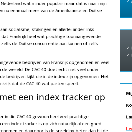
✓ 
n Nederland wat minder populair maar dat is naar mijn
den nu eenmaal meer van de Amerikaanse en Duitse
an socialisme, stakingen en allerlei ander links
dat Frankrijk heel wat prachtige toonaangevende
 zelfs de Duitse concurrentie aan kunnen of zelfs
✓ 
✓ 
aangevende bedrijven van Frankrijk opgenomen en veel
in de wereld. De CAC 40 doet echt niet veel onder
de bedrijven kijkt die in de index zijn opgenomen. Het
krijk dat de CAC 40 wat parten speelt.
Mi
met een index tracker op
Ko
 er in die CAC 40 gewoon heel veel prachtige
La
 een index tracker is op zich natuurlijk al een goed
Le
pgenomen en daardoor is de spreiding beter dan bij de