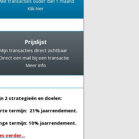
Alle transacties ouder dan 1 maand
Klik hier
Prijslijst
Mijn transacties direct zichtbaar
Direct een mail bij een transactie
Meer info
jn 2 strategieën en doelen:
rte termijn: 21% jaarrendement.
nge termijn: 10% jaarrendement.
es verder...